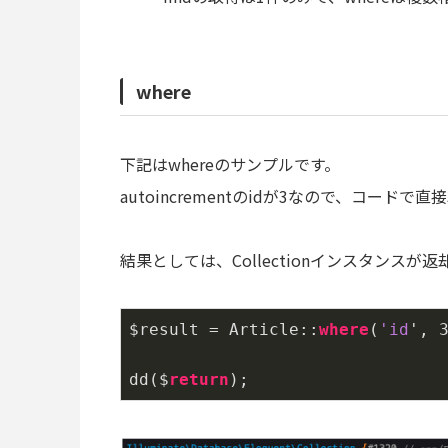
where
下記はwhereのサンプルです。
autoincrementのidが3なので、コード
結果としては、Collectionインスタンスが
$result = Article::
where
(
'id
', 
dd($
return
);