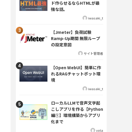
ド作らせるならHTMLが最
強な話。
iwasaki_t
【Jmeter】負荷試験
Ramp-Up期間 無限ループ
の設定意図
サイト管理者
【Open WebUI】簡単に作
れるRAGチャットボット環
境
iwasaki_t
ローカルLLMで音声文字起
こしアプリを作る【Python
編①】環境構築からアプリ
化まで
yota