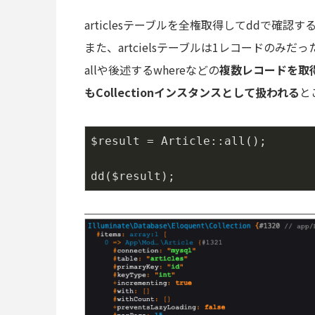
articlesテーブルを全権取得してddで確認す
また、artcielsテーブルは1レコードのみだっ
allや後述するwhereなどの
複数レコードを取
もCollectionインスタンスとして扱われる
と
$result = Article::all();

dd($result);