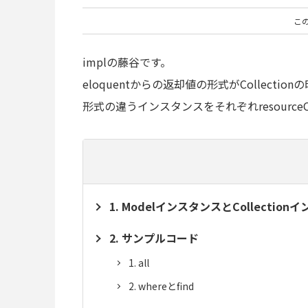
こ
implの藤谷です。
eloquentからの返却値の形式がCollecti
形式の違うインスタンスをそれぞれresource
ModelインスタンスとCollection
サンプルコード
all
whereとfind