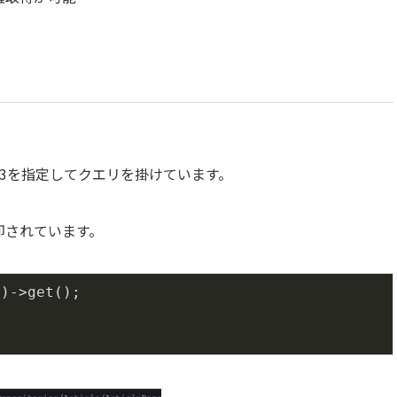
で直接3を指定してクエリを掛けています。
返却されています。
3
)->get();
