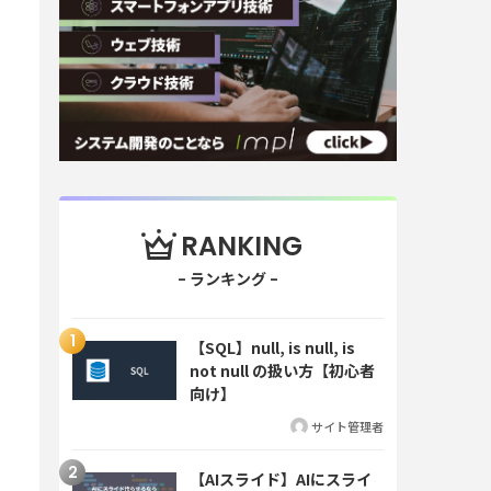
RANKING
【SQL】null, is null, is
not null の扱い方【初心者
向け】
サイト管理者
【AIスライド】AIにスライ