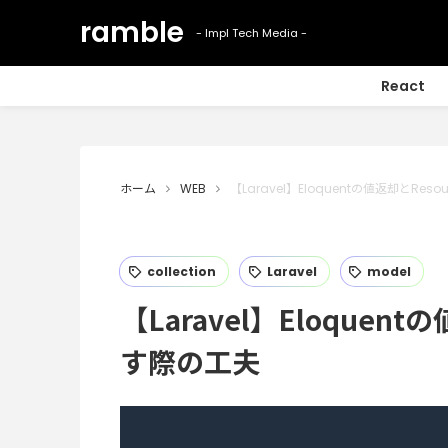
React
ホーム
WEB
【Laravel】Eloquentの値返却とReso
collection
Laravel
model
【Laravel】Eloquentの
す際の工夫