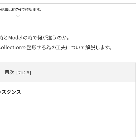
の記事は
約7分
で読めます。
onの時とModelの時で何が違うのか。
Collectionで整形する為の工夫について解説します。
目次
インスタンス