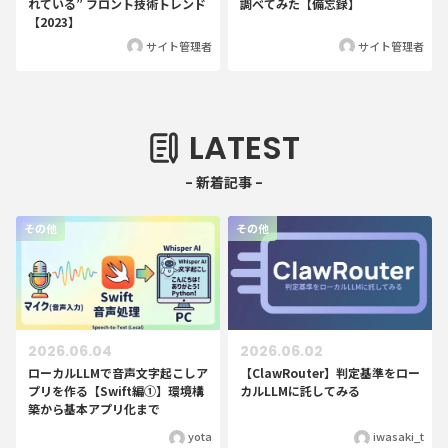
れている” フロント技術トレンド
調べてみた【備忘録】
【2023】
サイト管理者
サイト管理者
LATEST
その他
その他
2026.06.04
2026.06.02
ローカルLLMで音声文字起こしア
【ClawRouter】判定基準をロー
プリを作る【Swift編①】環境構
カルLLMに託してみる
築から基本アプリ化まで
yota
iwasaki_t