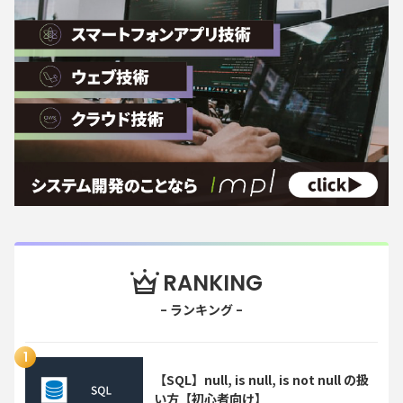
RANKING
【SQL】null, is null, is not null の扱
い方【初心者向け】