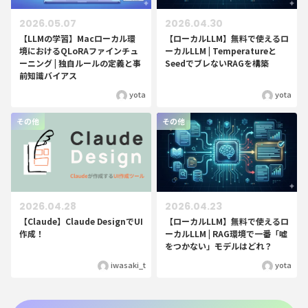
2026.05.07
2026.04.30
【LLMの学習】Macローカル環
【ローカルLLM】無料で使えるロ
境におけるQLoRAファインチュ
ーカルLLM | Temperatureと
ーニング | 独自ルールの定義と事
SeedでブレないRAGを構築
前知識バイアス
yota
yota
その他
その他
2026.04.28
2026.04.23
【Claude】Claude DesignでUI
【ローカルLLM】無料で使えるロ
作成！
ーカルLLM | RAG環境で一番「嘘
をつかない」モデルはどれ？
iwasaki_t
yota