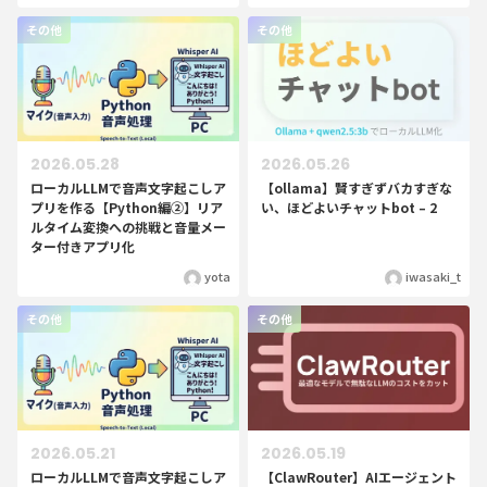
その他
その他
2026.05.28
2026.05.26
ローカルLLMで音声文字起こしア
【ollama】賢すぎずバカすぎな
プリを作る【Python編②】リア
い、ほどよいチャットbot – 2
ルタイム変換への挑戦と音量メー
ター付きアプリ化
yota
iwasaki_t
その他
その他
2026.05.21
2026.05.19
ローカルLLMで音声文字起こしア
【ClawRouter】AIエージェント