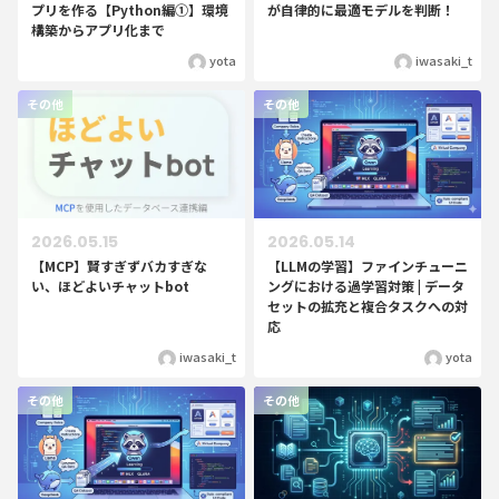
プリを作る【Python編①】環境
が自律的に最適モデルを判断！
構築からアプリ化まで
yota
iwasaki_t
その他
その他
2026.05.15
2026.05.14
【MCP】賢すぎずバカすぎな
【LLMの学習】ファインチューニ
い、ほどよいチャットbot
ングにおける過学習対策 | データ
セットの拡充と複合タスクへの対
応
iwasaki_t
yota
その他
その他