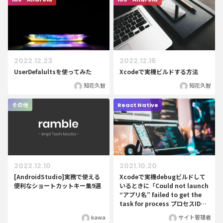
2022.12.23
2022.12.16
UserDefalultsを使ってみた
Xcodeで実機ビルドする方法
知花久智
知花久智
その他
React Native
2022.12.10
2021.10.20
[AndroidStudio]実務で使える
Xcodeで実機debugビルドして
便利なショートカットキー集9選
いるときに「Could not launch
“アプリ名” failed to get the
task for process プロセスID」
と表示された場合
kawa
サイト管理者