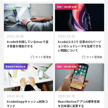
その他
iOS・Android
2021.10.18
2021.10.15
Xcodeを利用しているmacで空
Xcode12.0.1で 任意のOSバージ
き容量を増加させる
ョンのシュミレータを生成できな
い問題について
サイト管理者
サイト管理者
React Native
iOS・Android
2021.10.15
2021.10.15
Xcodeのappキャッシュ削除コ
ReactNativeアプリの標準言語
マンド
を日本語に変更する