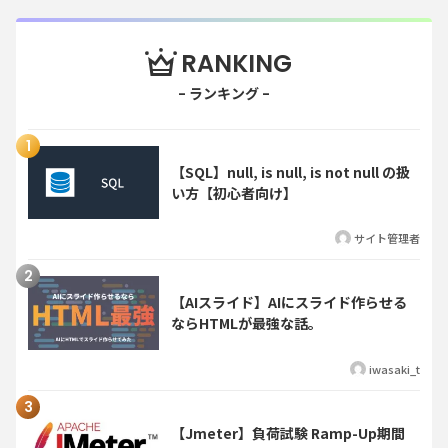
RANKING
【SQL】null, is null, is not null の扱
い方【初心者向け】
サイト管理者
【AIスライド】AIにスライド作らせる
ならHTMLが最強な話。
iwasaki_t
【Jmeter】負荷試験 Ramp-Up期間