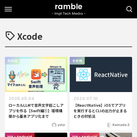
Xcode
その他
その他
2026.06.04
2024.07.10
ローカルLLMで音声文字起こしア
【ReactNative】iOSでアプリ
プリを作る【Swift編①】環境構
を実行するとCLIの出力が止まる
築から基本アプリ化まで
ときの対処法
yota
Kamada.S
iOS・Android
iOS・Android