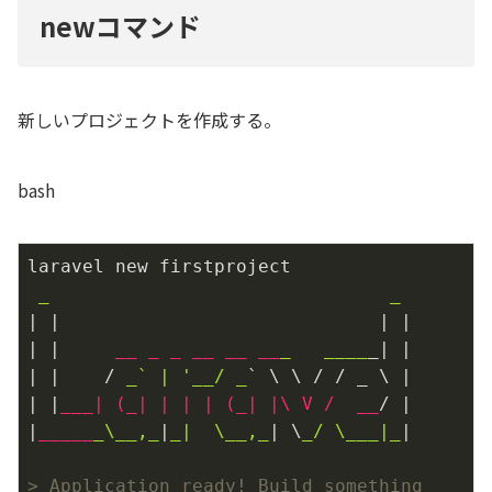
newコマンド
新しいプロジェクトを作成する。
bash
laravel new firstproject

_                               _
| |                             | |

| |     
__ _ _ __
__ __
_   _
___
_| |

| |    / 
_` | '_
_/ _
` \ \ / / _ \ |

| |
___| (_| | | | (_| |\ V /  __
/ |

|
_____
_\_
_,_
|
_|  \_
_,_
| \
_/ \_
__|_
|

> Application ready! Build something 