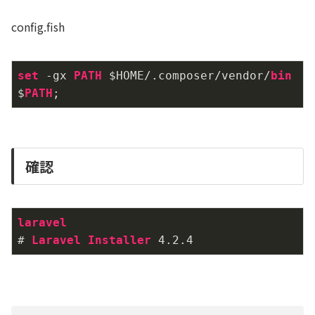
config.fish
set
 -gx 
PATH
 $HOME/.composer/vendor/
bin
$
PATH
確認
laravel
# 
Laravel
Installer
 4
.2
.4