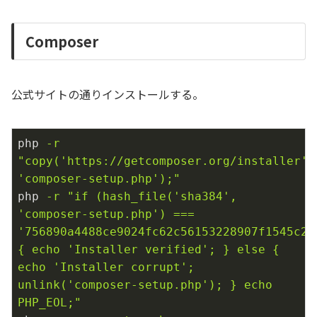
Composer
公式サイトの通りインストールする。
php
-r 
"copy('https://getcomposer.org/installer', 
'composer-setup.php');"
php
-r "if (hash_file('sha384', 
'composer-setup.php') === 
'756890a4488ce9024fc62c56153228907f1545c22
{ echo 'Installer verified'; } else { 
echo 'Installer corrupt'; 
unlink('composer-setup.php'); } echo 
PHP_EOL;"