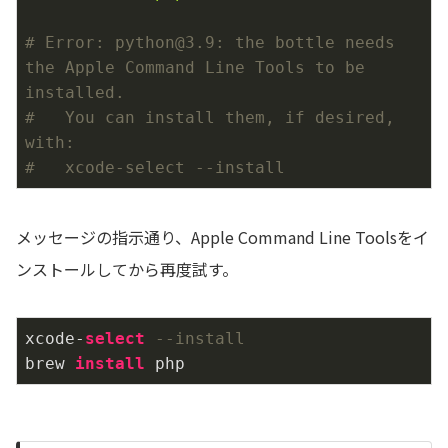
# Error: python@3.9: the bottle needs 
the Apple Command Line Tools to be 
installed.
#   You can install them, if desired, 
with:
#   xcode-select --install
メッセージの指示通り、Apple Command Line Toolsをイ
ンストールしてから再度試す。
xcode-
select
--install
brew 
install