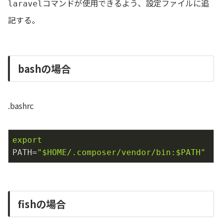
コマンドが使用できるよう、設定ファイルに追
laravel
記する。
bashの場合
.bashrc
export
PATH=
"
$HOME
/.composer/vendor/bin:
$PATH
"
fishの場合