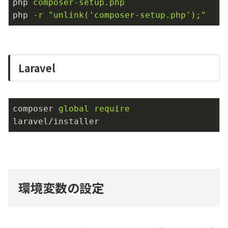
php
composer-setup.php
php
-r "unlink('composer-setup.php');"
Laravel
composer 
global
require
環境変数の設定