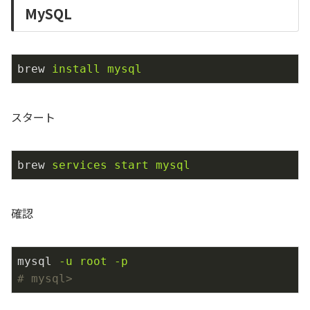
MySQL
brew
install mysql
スタート
brew
services start mysql
確認
mysql
-u root -p
# mysql>