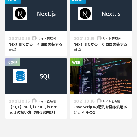
2021.10.15
2021.10.15
サイト管理者
サイト管理者
Next.jsでかるーく画面実装する
Next.jsでかるーく画面実装する
pt.2
pt.3
その他
WEB
2021.10.15
2021.10.15
サイト管理者
サイト管理者
【SQL】null, is null, is not
JavaScriptの配列を操る汎用メ
null の扱い方【初心者向け】
ソッド その2