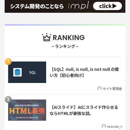
RANKING
【SQL】null, is null, is not null の扱
い方【初心者向け】
サイト管理者
【AIスライド】AIにスライド作らせる
ならHTMLが最強な話。
iwasaki_t