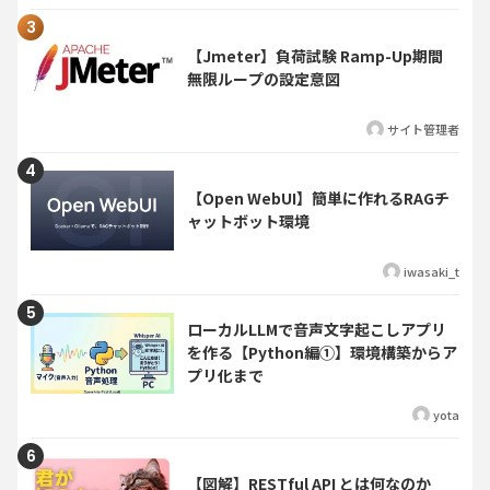
【Jmeter】負荷試験 Ramp-Up期間
無限ループの設定意図
サイト管理者
【Open WebUI】簡単に作れるRAGチ
ャットボット環境
iwasaki_t
ローカルLLMで音声文字起こしアプリ
を作る【Python編①】環境構築からア
プリ化まで
yota
【図解】RESTful API とは何なのか