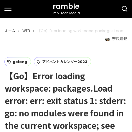
ホーム
WEB
【Go】Error loading workspace: packages.Load error: err: exit status 1: stderr: go: no modules were found in the current workspace; see ‘go help work’の対処法【gopls】
奈良達也
golang
アドベントカレンダー2023
【Go】Error loading
workspace: packages.Load
error: err: exit status 1: stderr:
go: no modules were found in
the current workspace; see