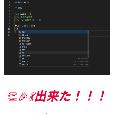
出来た！！！
👏🎉
💃