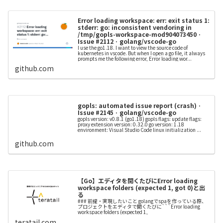
Error loading workspace: err: exit status 1:
stderr: go: inconsistent vendoring in
/tmp/gopls-workspace-mod904073450 ·
Issue #2112 · golang/vscode-go
I use the go1.18. I want to view the source code of
kubernetes in vscode. But when I open a go file, it always
prompts me the following error, Error loading wor...
github.com
gopls: automated issue report (crash) ·
Issue #2145 · golang/vscode-go
gopls version: v0.8.1 (go1.18) gopls flags: update flags:
proxy extension version: 0.32.0 go version: 1.18
environment: Visual Studio Code linux initialization ...
github.com
【Go】エディタを開くたびにError loading
workspace folders (expected 1, got 0)と出
る
### 前提・実現したいこと golangでspaを作っている際、
プロジェクトをエディタで開くたびに```Error loading
workspace folders (expected 1,
teratail.com