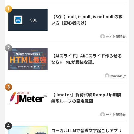
【SQL】null, is null, is not null の扱
い方【初心者向け】
サイト管理者
【AIスライド】AIにスライド作らせる
ならHTMLが最強な話。
iwasaki_t
【Jmeter】負荷試験 Ramp-Up期間
無限ループの設定意図
サイト管理者
ローカルLLMで音声文字起こしアプリ