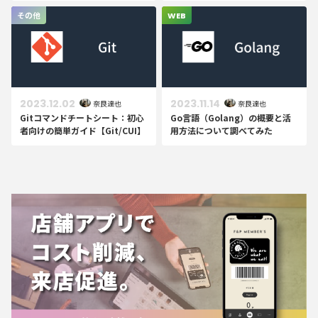
その他
WEB
2023.12.02
2023.11.14
奈良達也
奈良達也
Gitコマンドチートシート：初心
Go言語（Golang）の概要と活
者向けの簡単ガイド【Git/CUI】
用方法について調べてみた