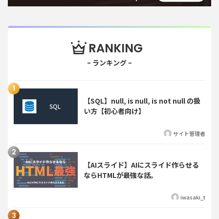
RANKING
【SQL】null, is null, is not null の扱
い方【初心者向け】
サイト管理者
【AIスライド】AIにスライド作らせる
ならHTMLが最強な話。
iwasaki_t