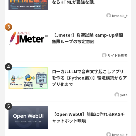
ならHTMLが最強な話。
iwasaki_t
【Jmeter】負荷試験 Ramp-Up期間
無限ループの設定意図
サイト管理者
ローカルLLMで音声文字起こしアプリ
を作る【Python編①】環境構築からア
プリ化まで
yota
【Open WebUI】簡単に作れるRAGチ
ャットボット環境
iwasaki_t