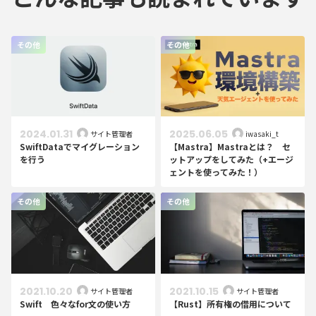
その他
その他
2024.01.31
2025.06.05
サイト管理者
iwasaki_t
SwiftDataでマイグレーション
【Mastra】Mastraとは？ セ
を行う
ットアップをしてみた（+エージ
ェントを使ってみた！）
その他
その他
2021.10.20
2021.10.15
サイト管理者
サイト管理者
Swift 色々なfor文の使い方
【Rust】所有権の借用について