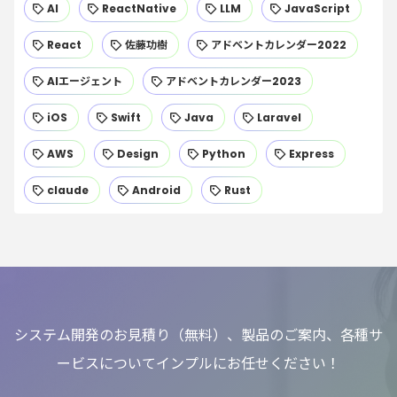
AI
ReactNative
LLM
JavaScript
React
佐藤功樹
アドベントカレンダー2022
AIエージェント
アドベントカレンダー2023
iOS
Swift
Java
Laravel
AWS
Design
Python
Express
claude
Android
Rust
システム開発のお見積り（無料）、製品のご案内、各種サ
ービスについてインプルにお任せください！