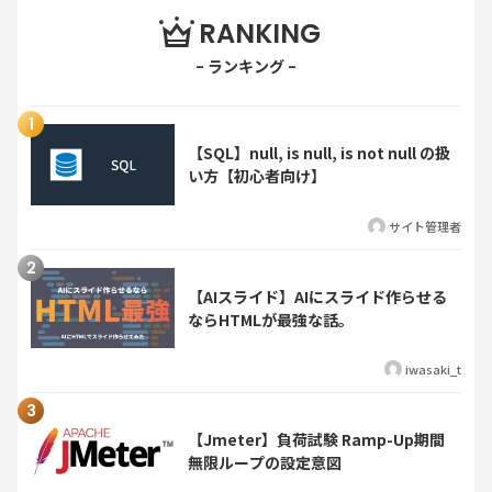
RANKING
【SQL】null, is null, is not null の扱
い方【初心者向け】
サイト管理者
【AIスライド】AIにスライド作らせる
ならHTMLが最強な話。
iwasaki_t
【Jmeter】負荷試験 Ramp-Up期間
無限ループの設定意図