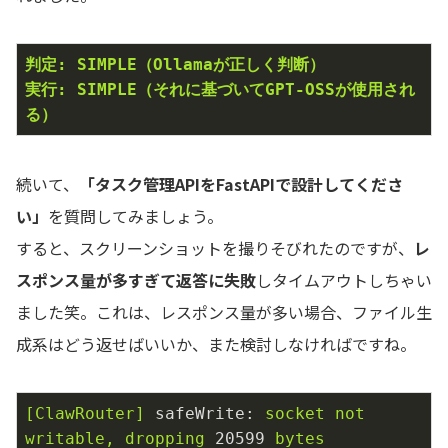
判定: SIMPLE（Ollamaが正しく判断）
実行: SIMPLE（それに基づいてGPT-OSSが使用され
る）
続いて、
「タスク管理APIをFastAPIで設計してくださ
い」
を質問してみましょう。
すると、スクリーンショットを撮りそびれたのですが、
レ
スポンス量が多すぎて返答に失敗
しタイムアウトしちゃい
ました笑。これは、レスポンス量が多い場合、ファイル生
成系はどう返せばいいか、また検討しなければですね。
[ClawRouter]
safeWrite:
socket
not
writable,
dropping
20599
bytes