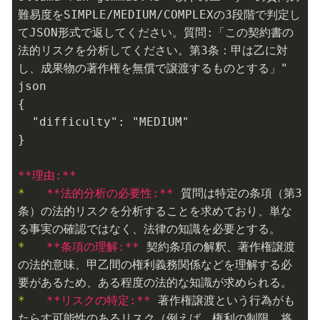
難易度をSIMPLE/MEDIUM/COMPLEXの3段階で判定し
てJSON形式で返してください。質問:「この契約書の
法的リスクを分析してください。第3条：甲は乙に対
し、成果物の著作権を無償で譲渡するものとする」"

json

{

  "difficulty": "MEDIUM"

}

**理由:**
*   
**法的分析の必要性:**
 質問は特定の条項（第3
条）の法的リスクを分析することを求めており、単な
*   
**条項の理解:**
 契約条項の解釈、著作権譲渡
の法的意味、甲乙間の権利義務関係などを理解する必
*   
**リスクの特定:**
 著作権譲渡という行為がも
たらす可能性のあるリスク（例えば、権利の制限、将