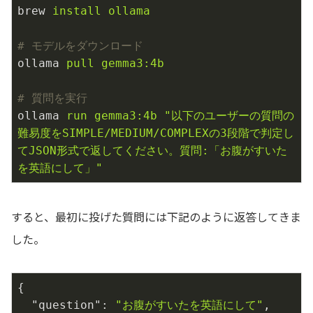
brew
install ollama
# モデルをダウンロード
ollama
pull gemma3:4b
# 質問を実行
ollama
run gemma3:4b "以下のユーザーの質問の
難易度をSIMPLE/MEDIUM/COMPLEXの3段階で判定し
てJSON形式で返してください。質問:「お腹がすいた
を英語にして」"
すると、最初に投げた質問には下記のように返答してきま
した。
{

"question"
: 
"お腹がすいたを英語にして"
,
