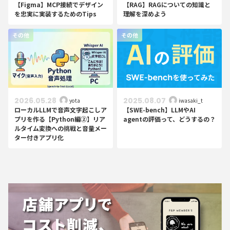
【Figma】MCP接続でデザイン
【RAG】RAGについての知識と
を忠実に実装するためのTips
理解を深めよう
その他
その他
2026.05.28
2025.08.07
yota
iwasaki_t
ローカルLLMで音声文字起こしア
【SWE-bench】LLMやAI
プリを作る【Python編②】リア
agentの評価って、どうするの？
ルタイム変換への挑戦と音量メー
ター付きアプリ化