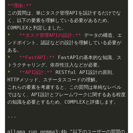
**理由:**
この質問は、単にタスク管理APIを設計するだけでな
く、以下の要素を理解している必要があるため、
*   
**タスク管理APIの設計:**
 データの構造、エ
ンドポイント、認証などの設計を理解している必要が
*   
**FastAPI:**
 FastAPIの基本的な知識、ス
*   
**API設計:**
 RESTful API設計の原則、
HTTPメソッド、ステータスコードの理解。

これらの要素を考慮すると、この質問は単純なレベル
ではなく、API設計とフレームワークに関するある程度
の知識を必要とするため、COMPLEXと評価します。

---

ollama run gemma3:4b "以下のユーザーの質問の