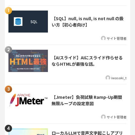
【SQL】null, is null, is not null の扱
い方【初心者向け】
サイト管理者
【AIスライド】AIにスライド作らせる
ならHTMLが最強な話。
iwasaki_t
【Jmeter】負荷試験 Ramp-Up期間
無限ループの設定意図
サイト管理者
ローカルLLMで音声文字起こしアプリ