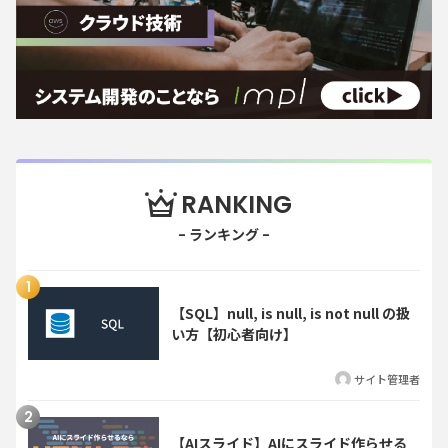
RANKING
【SQL】null, is null, is not null の扱
い方【初心者向け】
サイト管理者
【AIスライド】AIにスライド作らせる