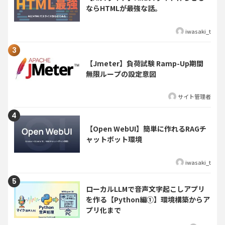
ならHTMLが最強な話。
iwasaki_t
【Jmeter】負荷試験 Ramp-Up期間
無限ループの設定意図
サイト管理者
【Open WebUI】簡単に作れるRAGチ
ャットボット環境
iwasaki_t
ローカルLLMで音声文字起こしアプリ
を作る【Python編①】環境構築からア
プリ化まで