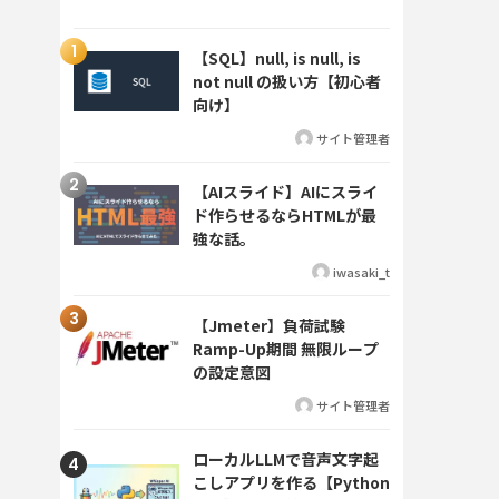
【SQL】null, is null, is
not null の扱い方【初心者
向け】
サイト管理者
【AIスライド】AIにスライ
ド作らせるならHTMLが最
強な話。
iwasaki_t
【Jmeter】負荷試験
Ramp-Up期間 無限ループ
の設定意図
サイト管理者
ローカルLLMで音声文字起
こしアプリを作る【Python