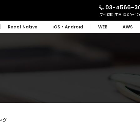
03-4566-3
React Native
iOS・Android
WEB
AWS
グ -