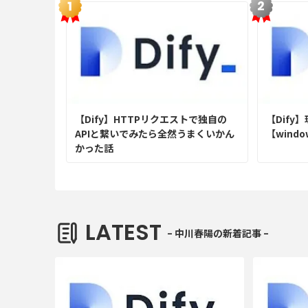
【Dify】HTTPリクエストで独自の
【Dify
APIと繋いでみたら全然うまくいかん
【windo
かった話
LATEST
- 中川春陽の新着記事 -