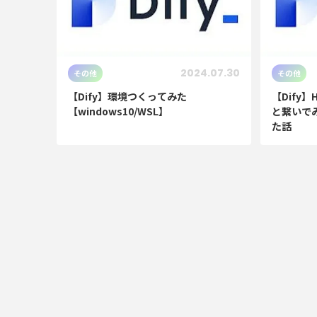
2024.07.30
その他
その他
【Dify】環境つくってみた
【Dify
【windows10/WSL】
と繋いで
た話