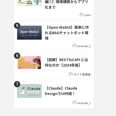
編①】環境構築からアプリ
化まで
yota
【Open WebUI】簡単に作
れるRAGチャットボット環
境
iwasaki_t
【図解】RESTful API とは
何なのか【2024年版】
サイト管理者
【Claude】Claude
DesignでUI作成！
iwasaki_t