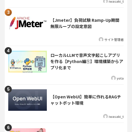
iwasaki_t
【Jmeter】負荷試験 Ramp-Up期間
無限ループの設定意図
サイト管理者
ローカルLLMで音声文字起こしアプリ
を作る【Python編①】環境構築からア
プリ化まで
yota
【Open WebUI】簡単に作れるRAGチ
ャットボット環境
iwasaki_t