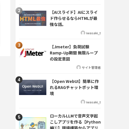
【AIスライド】AIにスライ
ド作らせるならHTMLが最
強な話。
iwasaki_t
【Jmeter】負荷試験
Ramp-Up期間 無限ループ
の設定意図
サイト管理者
【Open WebUI】簡単に作
れるRAGチャットボット環
境
iwasaki_t
ローカルLLMで音声文字起
こしアプリを作る【Python
編①】環境構築からアプリ