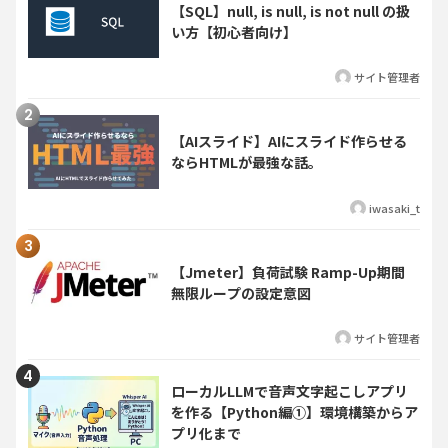
【SQL】null, is null, is not null の扱
い方【初心者向け】
サイト管理者
【AIスライド】AIにスライド作らせる
ならHTMLが最強な話。
iwasaki_t
【Jmeter】負荷試験 Ramp-Up期間
無限ループの設定意図
サイト管理者
ローカルLLMで音声文字起こしアプリ
を作る【Python編①】環境構築からア
プリ化まで