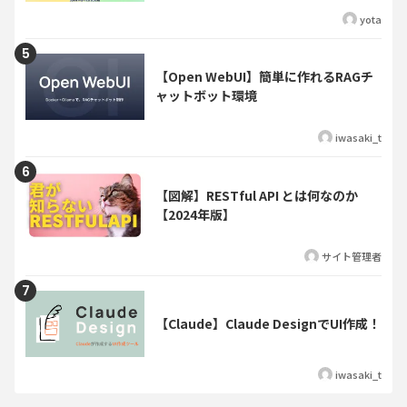
yota
【Open WebUI】簡単に作れるRAGチ
ャットボット環境
iwasaki_t
【図解】RESTful API とは何なのか
【2024年版】
サイト管理者
【Claude】Claude DesignでUI作成！
iwasaki_t