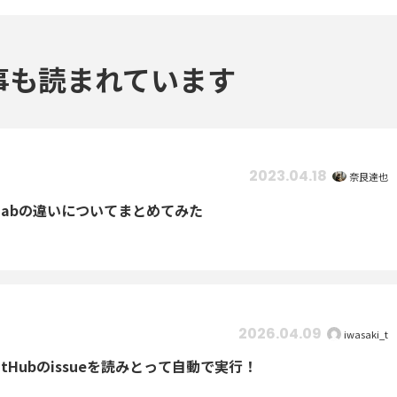
事も読まれています
2023.04.18
奈良達也
itLabの違いについてまとめてみた
2026.04.09
iwasaki_t
GitHubのissueを読みとって自動で実行！