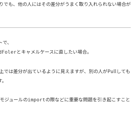
もりでも、他の人にはその差分がうまく取り入れられない場合が
トで、
とキャメルケースに直したい場合。
dFoler
ab上では差分が出ているように見えますが、別の人がPullしても
す。
、モジュールの
の際などに重要な問題を引き起こすこと
import