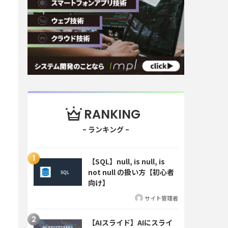
RANKING
【SQL】null, is null, is
not null の扱い方【初心者
向け】
サイト管理者
【AIスライド】AIにスライ