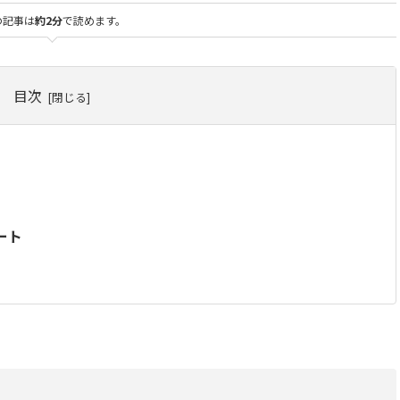
の記事は
約2分
で読めます。
目次
ート