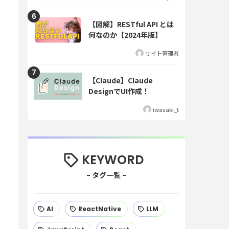
【図解】RESTful API とは
何なのか【2024年版】
サイト管理者
【Claude】Claude
DesignでUI作成！
iwasaki_t
KEYWORD
AI
ReactNative
LLM