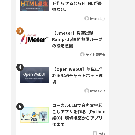
ド作らせるならHTMLが最
強な話。
iwasaki_t
【Jmeter】負荷試験
Ramp-Up期間 無限ループ
の設定意図
サイト管理者
【Open WebUI】簡単に作
れるRAGチャットボット環
境
iwasaki_t
ローカルLLMで音声文字起
こしアプリを作る【Python
編①】環境構築からアプリ
化まで
yota