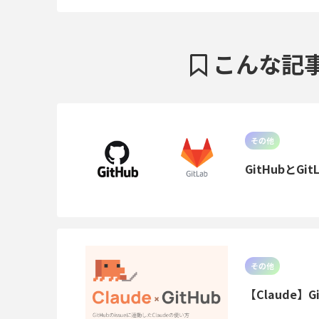
こんな記
その他
GitHubとG
その他
【Claude】