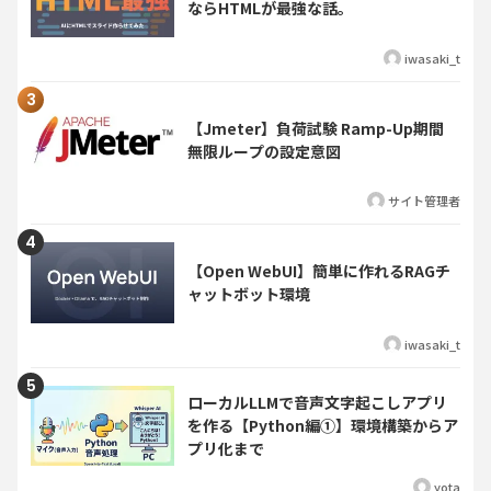
ならHTMLが最強な話。
iwasaki_t
【Jmeter】負荷試験 Ramp-Up期間
無限ループの設定意図
サイト管理者
【Open WebUI】簡単に作れるRAGチ
ャットボット環境
iwasaki_t
ローカルLLMで音声文字起こしアプリ
を作る【Python編①】環境構築からア
プリ化まで
yota