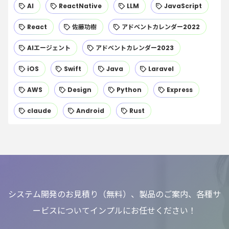
AI
ReactNative
LLM
JavaScript
React
佐藤功樹
アドベントカレンダー2022
AIエージェント
アドベントカレンダー2023
iOS
Swift
Java
Laravel
AWS
Design
Python
Express
claude
Android
Rust
システム開発のお見積り（無料）、製品のご案内、各種サ
ービスについてインプルにお任せください！