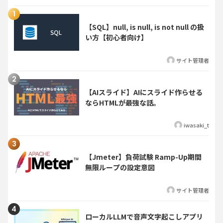
【SQL】null, is null, is not null の扱
い方【初心者向け】
サイト管理者
【AIスライド】AIにスライド作らせる
ならHTMLが最強な話。
iwasaki_t
【Jmeter】負荷試験 Ramp-Up期間
無限ループの設定意図
サイト管理者
ローカルLLMで音声文字起こしアプリ