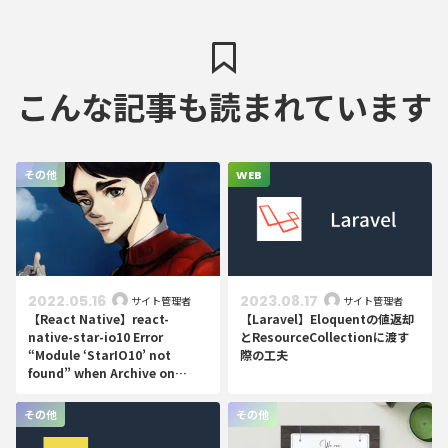
こんな記事も読まれています
その他
WEB
2022.05.16
2023.08.17
サイト管理者
サイト管理者
【React Native】react-
【Laravel】Eloquentの値返却
native-star-io10 Error
とResourceCollectionに渡す
“Module ‘StarIO10’ not
際の工夫
found” when Archive on
XCode
その他
その他