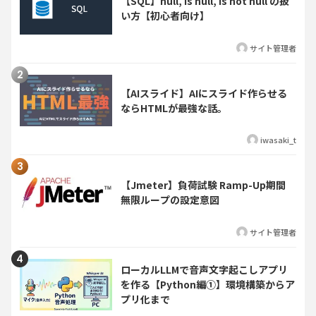
【SQL】null, is null, is not null の扱
い方【初心者向け】
サイト管理者
【AIスライド】AIにスライド作らせる
ならHTMLが最強な話。
iwasaki_t
【Jmeter】負荷試験 Ramp-Up期間
無限ループの設定意図
サイト管理者
ローカルLLMで音声文字起こしアプリ
を作る【Python編①】環境構築からア
プリ化まで