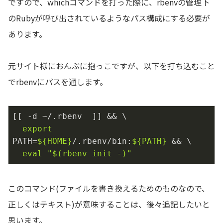
ですので、whichコマンドを打った際に、rbenvの管理下
のRubyが呼び出されているようなパス構成にする必要が
あります。
元サイト様におんぶに抱っこですが、以下を打ち込むこと
でrbenvにパスを通します。
[[ -d ~/.rbenv  ]] && \

export
PATH=
${HOME}
/.rbenv/bin:
${PATH}
 && \

eval
"
$(rbenv init -)
"
このコマンド(ファイルを書き換えるためのものなので、
正しくはテキスト)が意味することは、後々追記したいと
思います。