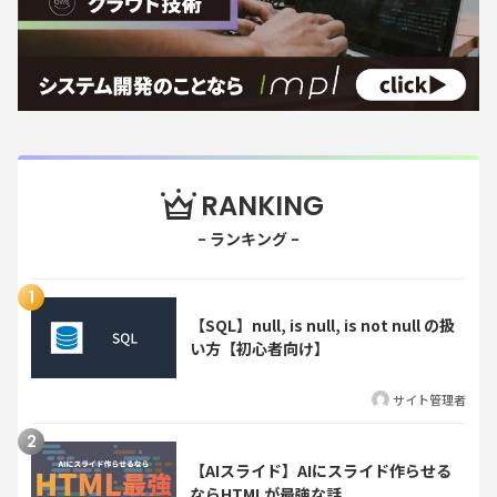
RANKING
【SQL】null, is null, is not null の扱
い方【初心者向け】
サイト管理者
【AIスライド】AIにスライド作らせる
ならHTMLが最強な話。