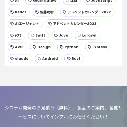
AI
ReactNative
LLM
JavaScript
React
佐藤功樹
アドベントカレンダー2022
AIエージェント
アドベントカレンダー2023
iOS
Swift
Java
Laravel
AWS
Design
Python
Express
claude
Android
Rust
システム開発のお見積り（無料）、製品のご案内、各種サ
ービスについてインプルにお任せください！