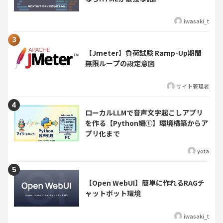
iwasaki_t
【Jmeter】負荷試験 Ramp-Up期間
無限ループの設定意図
サイト管理者
ローカルLLMで音声文字起こしアプリ
を作る【Python編①】環境構築からア
プリ化まで
yota
【Open WebUI】簡単に作れるRAGチ
ャットボット環境
iwasaki_t