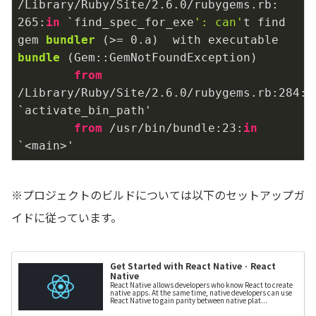
/Library/Ruby/Site/
2.6
.0
/rubygems.rb:
265
:
in
 `find_spec_for_exe
': can'
t find 
gem 
bundler
 (
>= 
0.
a
)  with executable 
bundle
 (
Gem::GemNotFoundException
)

from
/Library/Ruby/Site/2.6.0/rubygems.rb:284:
i
`activate_bin_path'

from
 /usr/bin/bundle:23:
in
`<main>'
※プロジェクトのビルドについては以下のセットアップガ
イドに従っています。
Get Started with React Native · React
Native
React Native allows developers who know React to create
native apps. At the same time, native developers can use
React Native to gain parity between native plat...