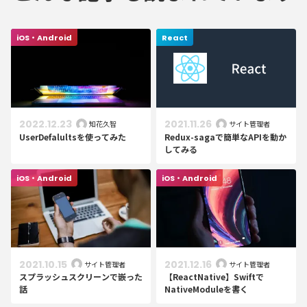
iOS・Android
React
2022.12.23
2021.11.26
知花久智
サイト管理者
UserDefalultsを使ってみた
Redux-sagaで簡単なAPIを動か
してみる
iOS・Android
iOS・Android
2021.10.15
2021.12.16
サイト管理者
サイト管理者
スプラッシュスクリーンで嵌った
【ReactNative】Swiftで
話
NativeModuleを書く