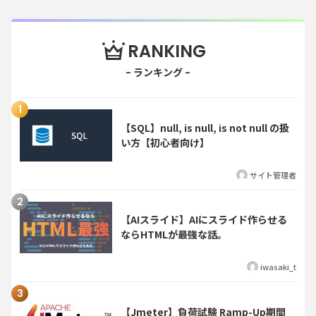
RANKING
【SQL】null, is null, is not null の扱
い方【初心者向け】
サイト管理者
【AIスライド】AIにスライド作らせる
ならHTMLが最強な話。
iwasaki_t
【Jmeter】負荷試験 Ramp-Up期間