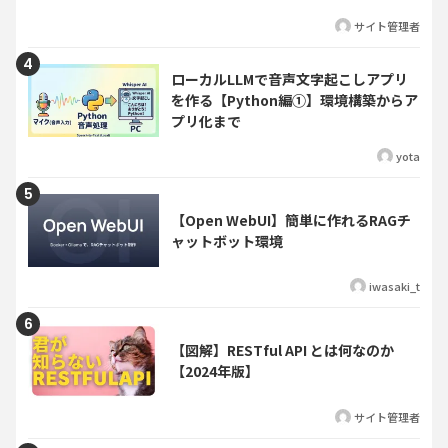
サイト管理者
ローカルLLMで音声文字起こしアプリ
を作る【Python編①】環境構築からア
プリ化まで
yota
【Open WebUI】簡単に作れるRAGチ
ャットボット環境
iwasaki_t
【図解】RESTful API とは何なのか
【2024年版】
サイト管理者