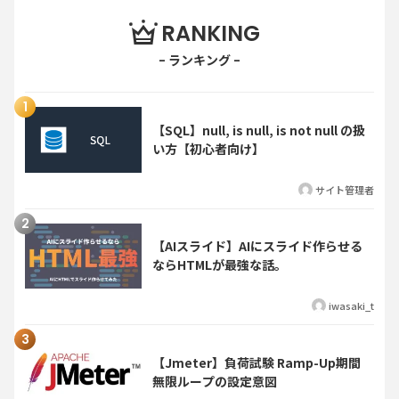
RANKING
【SQL】null, is null, is not null の扱
い方【初心者向け】
サイト管理者
【AIスライド】AIにスライド作らせる
ならHTMLが最強な話。
iwasaki_t
【Jmeter】負荷試験 Ramp-Up期間
無限ループの設定意図