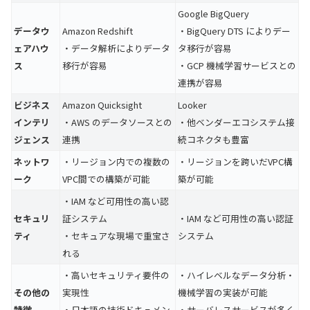
Google BigQuery
データウ
Amazon Redshift
・BigQuery DTS によりデー
ェアハウ
・データ解析によりデータ
タ移行が容易
ス
移行が容易
・GCP 機械学習サービスとの
連携が容易
ビジネス
Amazon Quicksight
Looker
インテリ
・AWS のデータソースとの
・他ベンダーエコシステム接
ジェンス
連携
続コネクタも豊富
ネットワ
・リージョン内での複数の
・リージョンを跨いだVPC構
ーク
VPC間での構築が可能
築が可能
・IAM など可用性の高い認
セキュリ
証システム
・IAM など可用性の高い認証
ティ
・セキュアな現場で重宝さ
システム
れる
・高いセキュリティ要件の
・ハイレベルなデータ分析・
その他の
実現性
機械学習の実装が可能
特徴
・日本語の技術ドキュメン
・サーバレスサービスが多く