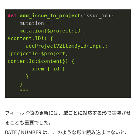
def
add_issue_to_project
(issue_id)
:
    mutation = 
"""

    mutation($project:ID!, 
$content:ID!) {

      addProjectV2ItemById(input:
{projectId:$project, 
contentId:$content}) {

        item { id }

      }

    }

    """
フィールド値の更新には、
型ごとに対応する形
で実装させ
ることも重要でした。
DATE / NUMBER は、このような形で読み込ませないと、