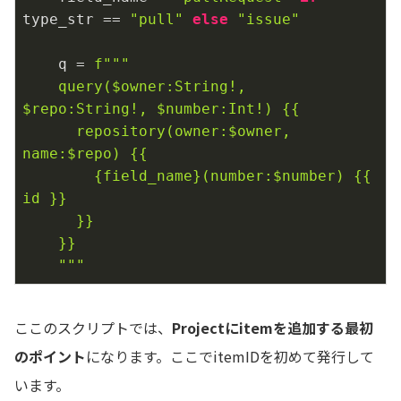
type_str == 
"pull"
else
"issue"
    q = 
f"""

    query($owner:String!, 
$repo:String!, $number:Int!) {{

      repository(owner:$owner, 
name:$repo) {{

{field_name}
(number:$number) {{ 
id }}

      }}

    }}

    """
ここのスクリプトでは、
Projectにitemを追加する最初
のポイント
になります。ここでitemIDを初めて発行して
います。