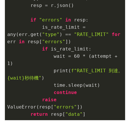
        resp = r.json()

if
"errors"
in
 resp:

            is_rate_limit = 
any(err.get(
"type"
) == 
"RATE_LIMIT"
for
err 
in
 resp[
"errors"
])

if
 is_rate_limit:

                wait = 
60
 * (attempt + 
1
)

                print(
f"RATE_LIMIT 到達。
{wait}
秒待機"
)

                time.sleep(wait)

continue
raise
ValueError(resp[
"errors"
])

return
 resp[
"data"