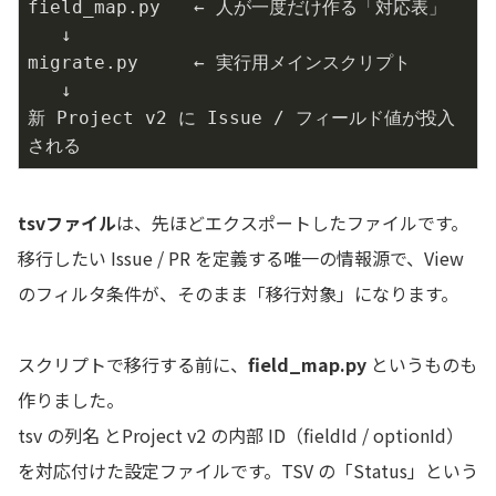
field_map.py   ← 人が一度だけ作る「対応表」

   ↓

migrate.py     ← 実行用メインスクリプト

   ↓

新 Project v2 に Issue / フィールド値が投入
される
tsvファイル
は、先ほどエクスポートしたファイルです。
移行したい Issue / PR を定義する唯一の情報源で、View
のフィルタ条件が、そのまま「移行対象」になります。
スクリプトで移行する前に、
field_map.py
というものも
作りました。
tsv の列名 とProject v2 の内部 ID（fieldId / optionId）
を対応付けた設定ファイルです。TSV の「Status」という