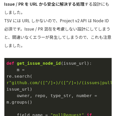
Issue / PR を URL から安全に解決する処理
する設計にも
しました。
TSV には URL しかないので、Project v2 API は Node ID
必須です。Issue / PR 混在を考慮しない設計にしてしまう
と、間違いなくエラーが発生してしまうので、これも注意
しました。
def
get_issue_node_id
(issue_url)
:
    m = 
re.search(
r"github.com/([^/]+)/([^/]+)/(issues|pull)
issue_url)

    owner, repo, type_str, number = 
m.groups()

    field_name = 
"pullRequest"
if