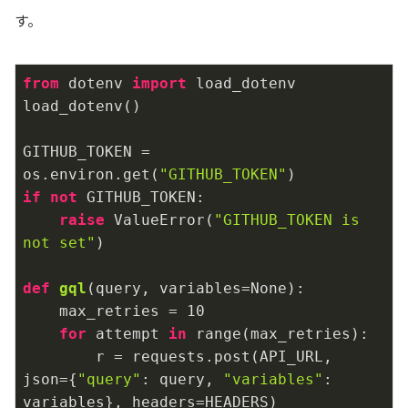
す。
from
 dotenv 
import
 load_dotenv

load_dotenv()

GITHUB_TOKEN = 
os.environ.get(
"GITHUB_TOKEN"
if
not
 GITHUB_TOKEN:

raise
 ValueError(
"GITHUB_TOKEN is 
not set"
)

def
gql
(query, variables=None)
:
    max_retries = 
10
for
 attempt 
in
 range(max_retries):

        r = requests.post(API_URL, 
json={
"query"
: query, 
"variables"
: 
variables}, headers=HEADERS)
