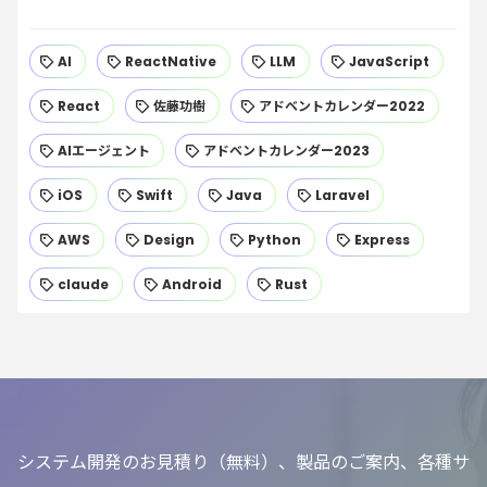
AI
ReactNative
LLM
JavaScript
React
佐藤功樹
アドベントカレンダー2022
AIエージェント
アドベントカレンダー2023
iOS
Swift
Java
Laravel
AWS
Design
Python
Express
claude
Android
Rust
システム開発のお見積り（無料）、製品のご案内、各種サ