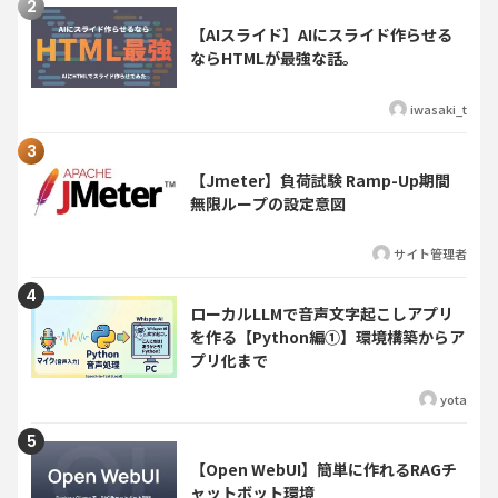
【AIスライド】AIにスライド作らせる
ならHTMLが最強な話。
iwasaki_t
【Jmeter】負荷試験 Ramp-Up期間
無限ループの設定意図
サイト管理者
ローカルLLMで音声文字起こしアプリ
を作る【Python編①】環境構築からア
プリ化まで
yota
【Open WebUI】簡単に作れるRAGチ
ャットボット環境