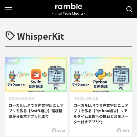
WhisperKit
その他
その他
2026.06.04
2026.05.28
ローカルLLMで音声文字起こしア
ローカルLLMで音声文字起こしア
プリを作る【Swift編①】環境構
プリを作る【Python編②】リア
築から基本アプリ化まで
ルタイム変換への挑戦と音量メー
ター付きアプリ化
yota
yota