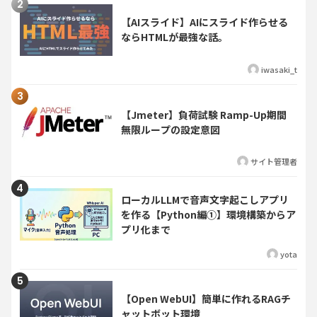
【AIスライド】AIにスライド作らせる
ならHTMLが最強な話。
iwasaki_t
【Jmeter】負荷試験 Ramp-Up期間
無限ループの設定意図
サイト管理者
ローカルLLMで音声文字起こしアプリ
を作る【Python編①】環境構築からア
プリ化まで
yota
【Open WebUI】簡単に作れるRAGチ
ャットボット環境