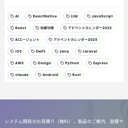
AI
ReactNative
LLM
JavaScript
React
佐藤功樹
アドベントカレンダー2022
AIエージェント
アドベントカレンダー2023
iOS
Swift
Java
Laravel
AWS
Design
Python
Express
claude
Android
Rust
システム開発のお見積り（無料）、製品のご案内、各種サ