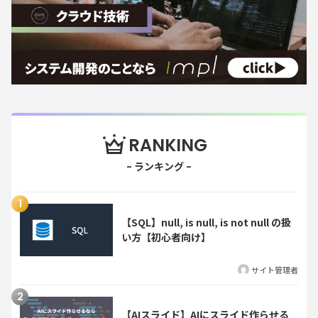
RANKING
【SQL】null, is null, is not null の扱
い方【初心者向け】
サイト管理者
【AIスライド】AIにスライド作らせる