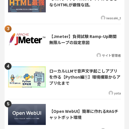
ならHTMLが最強な話。
iwasaki_t
【Jmeter】負荷試験 Ramp-Up期間
無限ループの設定意図
サイト管理者
ローカルLLMで音声文字起こしアプリ
を作る【Python編①】環境構築からア
プリ化まで
yota
【Open WebUI】簡単に作れるRAGチ
ャットボット環境