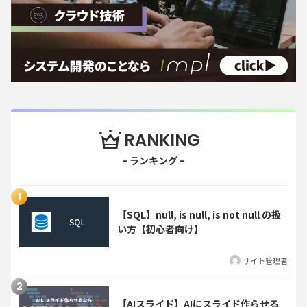
RANKING
【SQL】null, is null, is not null の扱
い方【初心者向け】
サイト管理者
【AIスライド】AIにスライド作らせる