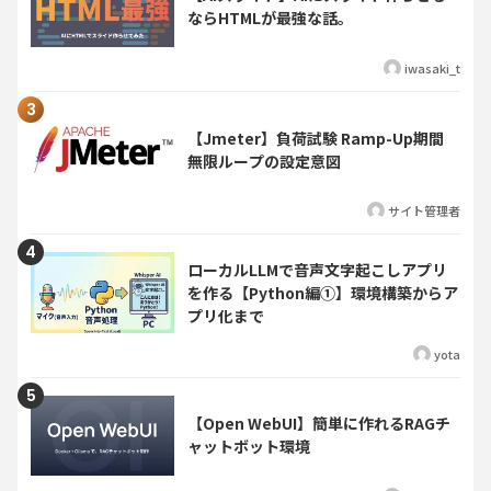
ならHTMLが最強な話。
iwasaki_t
【Jmeter】負荷試験 Ramp-Up期間
無限ループの設定意図
サイト管理者
ローカルLLMで音声文字起こしアプリ
を作る【Python編①】環境構築からア
プリ化まで
yota
【Open WebUI】簡単に作れるRAGチ
ャットボット環境