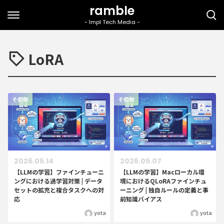
LoRA
その他
その他
2026.05.14
2026.05.07
【LLMの学習】ファインチューニ
【LLMの学習】Macローカル環
ングにおける過学習対策 | データ
境におけるQLoRAファインチュ
セットの拡充と複合タスクへの対
ーニング | 独自ルールの定義と事
応
前知識バイアス
yota
yota