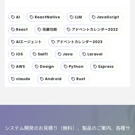
AI
ReactNative
LLM
JavaScript
React
佐藤功樹
アドベントカレンダー2022
AIエージェント
アドベントカレンダー2023
iOS
Swift
Java
Laravel
AWS
Design
Python
Express
claude
Android
Rust
システム開発のお見積り（無料）、製品のご案内、各種サ