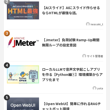
【AIスライド】AIにスライド作らせる
ならHTMLが最強な話。
iwasaki_t
【Jmeter】負荷試験 Ramp-Up期間
無限ループの設定意図
サイト管理者
ローカルLLMで音声文字起こしアプリ
を作る【Python編①】環境構築からア
プリ化まで
yota
【Open WebUI】簡単に作れるRAGチ
ャットボット環境