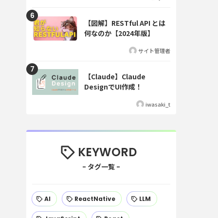
【図解】RESTful API とは
何なのか【2024年版】
サイト管理者
【Claude】Claude
DesignでUI作成！
iwasaki_t
KEYWORD
AI
ReactNative
LLM