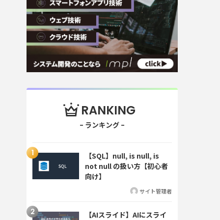
RANKING
【SQL】null, is null, is
not null の扱い方【初心者
向け】
サイト管理者
【AIスライド】AIにスライ