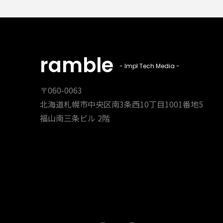
ramble
- Impl Tech Media -
〒060-0063
北海道札幌市中央区南3条西10丁目1001番地5
福山南三条ビル 2階