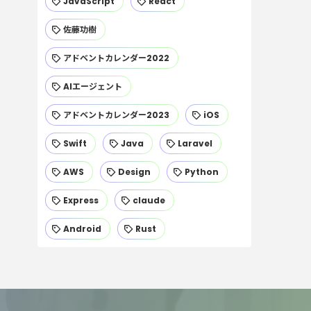
JavaScript
React
佐藤功樹
アドベントカレンダー2022
AIエージェント
アドベントカレンダー2023
iOS
Swift
Java
Laravel
AWS
Design
Python
Express
claude
Android
Rust