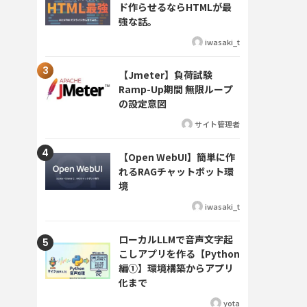
ド作らせるならHTMLが最
強な話。
iwasaki_t
【Jmeter】負荷試験
Ramp-Up期間 無限ループ
の設定意図
サイト管理者
【Open WebUI】簡単に作
れるRAGチャットボット環
境
iwasaki_t
ローカルLLMで音声文字起
こしアプリを作る【Python
編①】環境構築からアプリ
化まで
yota