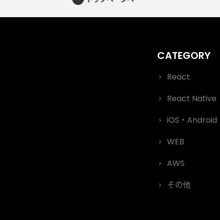
React
React Native
iOS・Android
WEB
AWS
その他