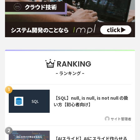
RANKING
【SQL】null, is null, is not null の扱
い方【初心者向け】
サイト管理者
【AIスライド】AIにスライド作らせる