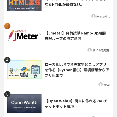
ならHTMLが最強な話。
iwasaki_t
【Jmeter】負荷試験 Ramp-Up期間
無限ループの設定意図
サイト管理者
ローカルLLMで音声文字起こしアプリ
を作る【Python編①】環境構築からア
プリ化まで
yota
【Open WebUI】簡単に作れるRAGチ
ャットボット環境