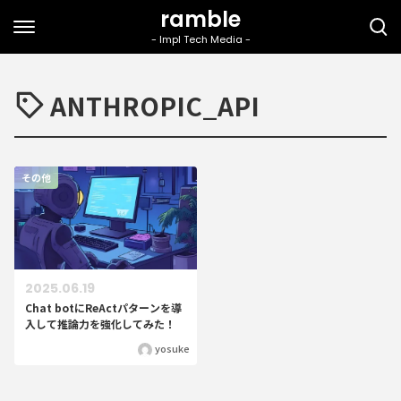
ANTHROPIC_API
その他
2025.06.19
Chat botにReActパターンを導
入して推論力を強化してみた！
yosuke