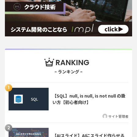
RANKING
【SQL】null, is null, is not null の扱
い方【初心者向け】
サイト管理者
【AIスライド】AIにスライド作らせる