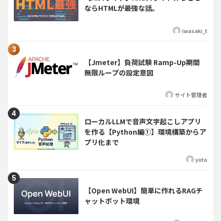
ならHTMLが最強な話。
iwasaki_t
【Jmeter】負荷試験 Ramp-Up期間
無限ループの設定意図
サイト管理者
ローカルLLMで音声文字起こしアプリ
を作る【Python編①】環境構築からア
プリ化まで
yota
【Open WebUI】簡単に作れるRAGチ
ャットボット環境