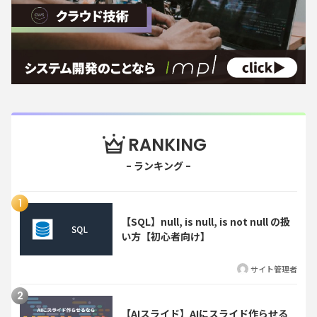
RANKING
【SQL】null, is null, is not null の扱
い方【初心者向け】
サイト管理者
【AIスライド】AIにスライド作らせる