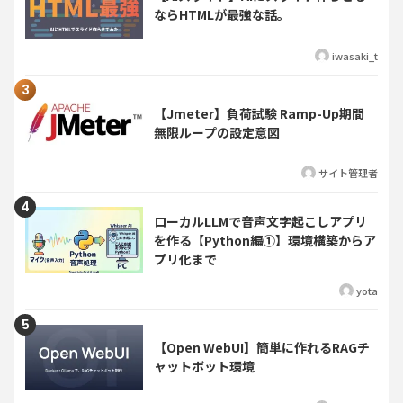
ならHTMLが最強な話。
iwasaki_t
【Jmeter】負荷試験 Ramp-Up期間
無限ループの設定意図
サイト管理者
ローカルLLMで音声文字起こしアプリ
を作る【Python編①】環境構築からア
プリ化まで
yota
【Open WebUI】簡単に作れるRAGチ
ャットボット環境