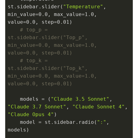
st.sidebar.slider(
"Temperature"
, 
min_value=
0.0
, max_value=
1.0
, 
value=
0.0
, step=
0.01
)

# top_p = 
st.sidebar.slider("Top_p", 
min_value=0.0, max_value=1.0, 
value=0.0, step=0.01)
# top_k = 
st.sidebar.slider("Top_k", 
min_value=0.0, max_value=1.0, 
value=0.0, step=0.01)
    models = (
"Claude 3.5 Sonnet"
, 
"Claude 3.7 Sonnet"
, 
"Claude Sonnet 4"
, 
"Claude Opus 4"
)

    model = st.sidebar.radio(
":"
, 
models)
