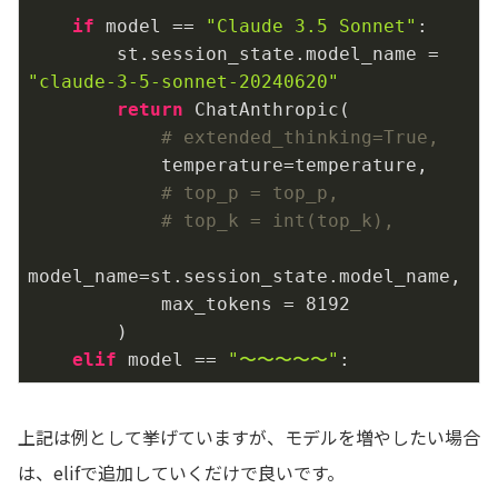
if
 model == 
"Claude 3.5 Sonnet"
:

        st.session_state.model_name = 
"claude-3-5-sonnet-20240620"
return
 ChatAnthropic(

# extended_thinking=True,
            temperature=temperature,

# top_p = top_p,
# top_k = int(top_k),
model_name=st.session_state.model_name,

            max_tokens = 
8192
        )

elif
 model == 
"〜〜〜〜〜"
:
上記は例として挙げていますが、モデルを増やしたい場合
は、elifで追加していくだけで良いです。