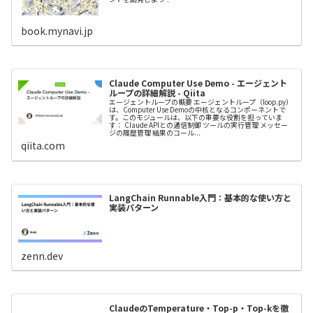
book.mynavi.jp
Claude Computer Use Demo - エージェント
ループの詳細解説 - Qiita
エージェントループの概要 エージェントループ（loop.py）
は、Computer Use Demoの中核となるコンポーネントで
す。このモジュールは、以下の重要な役割を担っていま
す： Claude APIとの通信制御 ツールの実行管理 メッセー
ジの履歴管理 結果のコール...
qiita.com
LangChain Runnable入門：基本的な使い方と
実装パターン
zenn.dev
ClaudeのTemperature・Top-p・Top-kを徹