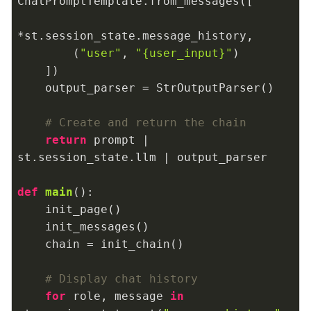
ChatPromptTemplate.from_messages([

*st.session_state.message_history,

        (
"user"
, 
"{user_input}"
)

    ])

    output_parser = StrOutputParser()

# Create and return the chain
return
 prompt | 
st.session_state.llm | output_parser

def
main
()
:
    init_page()

    init_messages()

    chain = init_chain()

# Display chat history
for
 role, message 
in