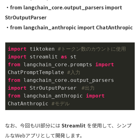
・from langchain_core.output_parsers import
StrOutputParser
・from langchain_anthropic import ChatAnthropic
import
 tiktoken 
#トークン数のカウントに使用
import
 streamlit 
as
from
 langchain_core.prompts 
import
ChatPromptTemplate 
#入力
from
 langchain_core.output_parsers 
import
 StrOutputParser　
#出力
from
 langchain_anthropic 
import
ChatAnthropic 
#モデル
なお、今回もUI部分には
Streamlit
を使用して、シンプ
ルなWebアプリとして開発します。