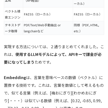
生成
（API経由）
ーカル）
ベクトル検
（ローカル）
（ローカル）
FAISS
FAISS
索エンジン
テキストデ
PDF/Text/Web手動抽出 or
同様（PDF, HTML,
ータ取得
langchainなど
etc.）
実現する方法については、２通りまとめてくれました。こ
れは、
使用するLLMモデルによって、APIキーで課金が必
要になってしまう
ためです。
Embedding
は、言葉を意味ベースの数値（ベクトル）に
置換する技術です。これは、言葉を数値として考えるもの
で、似てる言葉（例えば、[梅おにぎり][わかめおにぎ
り]・・・）は似ている数値（例えば、[0.32, -0.65, 0.99,