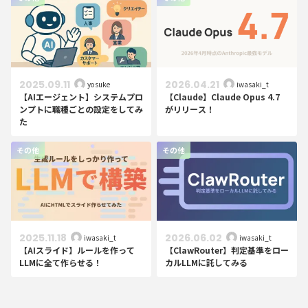
2025.09.11
2026.04.21
yosuke
iwasaki_t
【AIエージェント】システムプロ
【Claude】Claude Opus 4.7
ンプトに職種ごとの設定をしてみ
がリリース！
た
その他
その他
2025.11.18
2026.06.02
iwasaki_t
iwasaki_t
【AIスライド】ルールを作って
【ClawRouter】判定基準をロー
LLMに全て作らせる！
カルLLMに託してみる