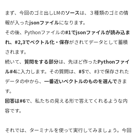
まず、今回のゴミ出しLMの
ソース
は、３種類のゴミの情
報が入った
jsonファイル
になります。
その後、Pythonファイルの
#1でjsonファイルが読み込ま
れ、#2,3でベクトル化・保存
がされてデータとして蓄積
されます。
続いて、
質問をする部分
は、先ほど作った
Pythonファイ
ル#4
に入力します。その質問は、
#5
で、#3で保存された
データの中から、
一番近いベクトルのものを選んで
きま
す。
回答は#6
で、私たちの見える形で答えてくれるような内
容です。
それでは、ターミナルを使って実行してみましょう。今回