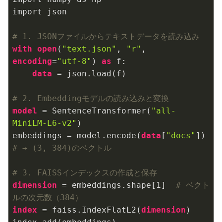
import json

# 1. JSONファイルからテキストデータを読み込み
with
open
(
"text.json"
, 
"r"
, 
encoding
=
"utf-8"
) 
as
 f:

data
 = json.load(f)

# 2. Embeddingモデルの読み込みと変換
model
 = SentenceTransformer(
"all-
MiniLM-L6-v2"
)

embeddings = model.encode(
data
[
"docs"
])  
# → (3, 384)のベクトル
# 3. FAISSインデックスの作成と保存
dimension
 = embeddings.shape[
1
]  
# ベクト
ルの次元数（384）
index
 = faiss.IndexFlatL2(
dimension
)
