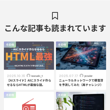
こんな記事も読まれています
その他
その他
2025.10.16
2025.07.17
iwasaki_t
yosuke
【AIスライド】AIにスライド作ら
ニューラルネットワークで積雪深
せるならHTMLが最強な話。
を予測してみた（再チャレンジ）
その他
その他