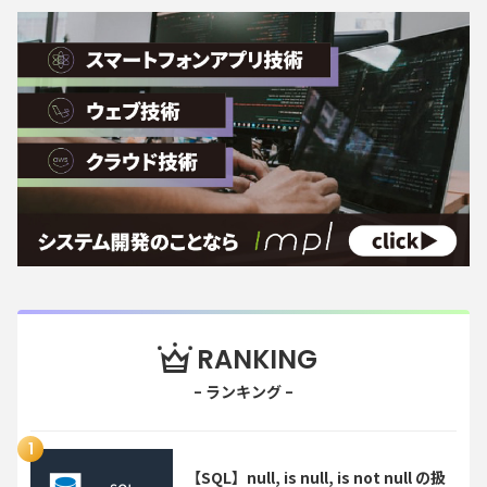
RANKING
【SQL】null, is null, is not null の扱