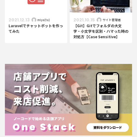
2021.12.13
2021.10.15
miya(ta)
サイト管理者
Laravelでチャットボットを作っ
【Git】Gitでフォルダの大文
てみた
字・小文字を区別・ハマった時の
対処方【Case Sensitive】