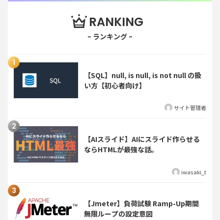
RANKING
【SQL】null, is null, is not null の扱
い方【初心者向け】
サイト管理者
【AIスライド】AIにスライド作らせる
ならHTMLが最強な話。
iwasaki_t
【Jmeter】負荷試験 Ramp-Up期間
無限ループの設定意図