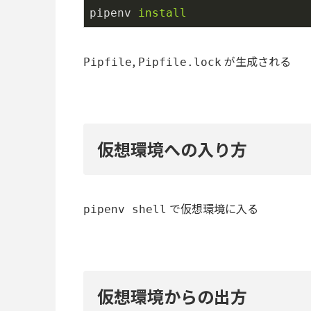
pipenv
install
,
が生成される
Pipfile
Pipfile.lock
仮想環境への入り方
で仮想環境に入る
pipenv shell
仮想環境からの出方