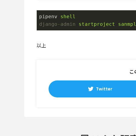
pipenv
shell
django-admin
startproject sanmp
以上
こ
Twitter