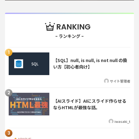
RANKING
【SQL】null, is null, is not null の扱
い方【初心者向け】
サイト管理者
【AIスライド】AIにスライド作らせる
ならHTMLが最強な話。
iwasaki_t