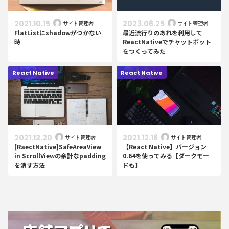
2021.10.15
2023.06.25
サイト管理者
サイト管理者
FlatListにshadowがつかない
最近流行りのあれを利用して
時
ReactNativeでチャットボット
をつくってみた
React Native
React Native
2021.12.20
2021.12.16
サイト管理者
サイト管理者
[RaectNative]SafeAreaView
【React Native】バージョン
in ScrollViewの余計なpadding
0.64を使ってみる【ダークモー
を消す方法
ドも】