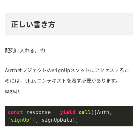
正しい書き方
配列に入れる。📦
オブジェクトの
メソッドにアクセスするた
Auth
signUp
めには、
コンテキストを渡す必要があります。
this
saga.js
const
 response = 
yield
call
(
[Auth, 
'signUp'
], signUpData
)