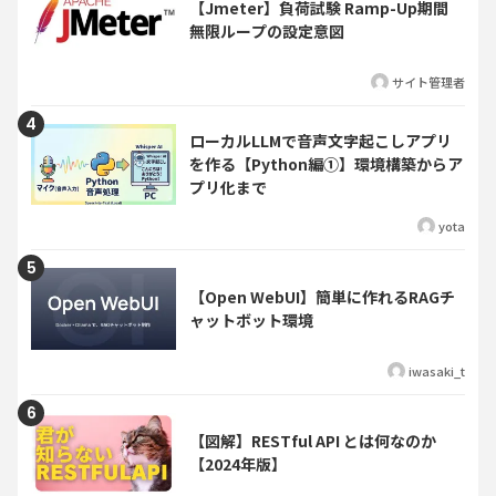
【Jmeter】負荷試験 Ramp-Up期間
無限ループの設定意図
サイト管理者
ローカルLLMで音声文字起こしアプリ
を作る【Python編①】環境構築からア
プリ化まで
yota
【Open WebUI】簡単に作れるRAGチ
ャットボット環境
iwasaki_t
【図解】RESTful API とは何なのか
【2024年版】