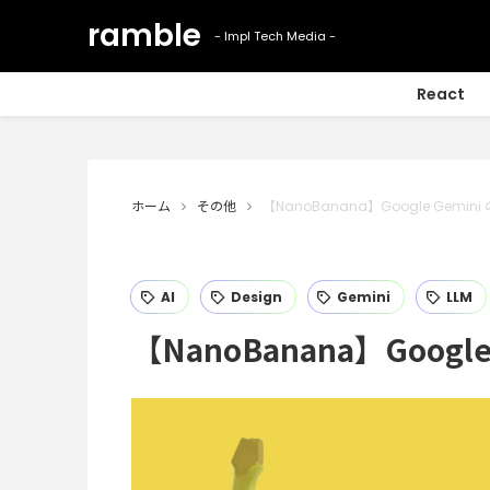
React
ホーム
その他
【NanoBanana】Google Gemi
AI
Design
Gemini
LLM
【NanoBanana】Googl