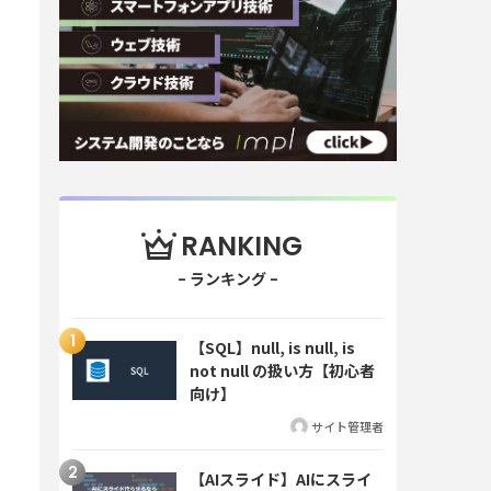
RANKING
【SQL】null, is null, is
not null の扱い方【初心者
向け】
サイト管理者
【AIスライド】AIにスライ