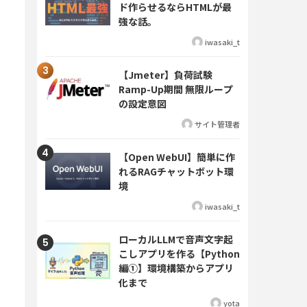
ド作らせるならHTMLが最
強な話。
iwasaki_t
【Jmeter】負荷試験
Ramp-Up期間 無限ループ
の設定意図
サイト管理者
【Open WebUI】簡単に作
れるRAGチャットボット環
境
iwasaki_t
ローカルLLMで音声文字起
こしアプリを作る【Python
編①】環境構築からアプリ
化まで
yota