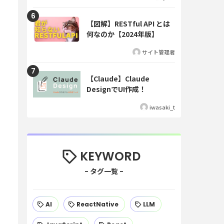
【図解】RESTful API とは
何なのか【2024年版】
サイト管理者
【Claude】Claude
DesignでUI作成！
iwasaki_t
KEYWORD
AI
ReactNative
LLM