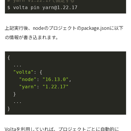
# yarn v1.22.17で固定する
$ volta pin yarn@1.
22.17
上記実行後、nodeのプロジェクトのpackage.jsonに以下
の情報が書き込まれます。
{

  ...

"volta"
: {

"node"
: 
"16.13.0"
,

"yarn"
: 
"1.22.17"
  }

  ...

}
Voltaを利用していれば、プロジェクトごとに自動的に