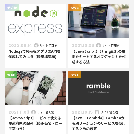
その他
AWS
2023.08.14
2021.10.08
サイト管理者
サイト管理者
Node.jsで掲示板アプリのAPIを
【JavaScript】String配列の要
作成してみよう（環境構築編)
素をキーとするオブジェクトを作
成する方法
WEB
AWS
2021.11.03
2021.10.15
サイト管理者
サイト管理者
【JavaScript】コピペで使える
【AWS・Lambda】Lambdaか
都道府県の配列（読み仮名・ロー
ら別リージョンのサービスを使用
マ字つき）
するための設定