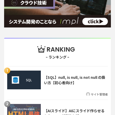
RANKING
【SQL】null, is null, is not null の扱
い方【初心者向け】
サイト管理者
【AIスライド】AIにスライド作らせる