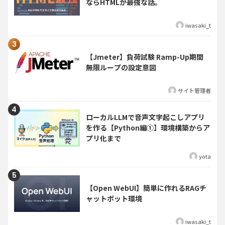
ならHTMLが最強な話。
iwasaki_t
【Jmeter】負荷試験 Ramp-Up期間
無限ループの設定意図
サイト管理者
ローカルLLMで音声文字起こしアプリ
を作る【Python編①】環境構築からア
プリ化まで
yota
【Open WebUI】簡単に作れるRAGチ
ャットボット環境
iwasaki_t