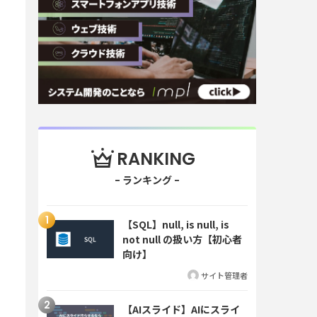
RANKING
【SQL】null, is null, is
not null の扱い方【初心者
向け】
サイト管理者
【AIスライド】AIにスライ