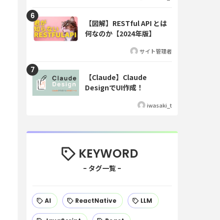
【図解】RESTful API とは
何なのか【2024年版】
サイト管理者
【Claude】Claude
DesignでUI作成！
iwasaki_t
KEYWORD
AI
ReactNative
LLM