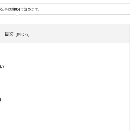
の記事は
約8分
で読めます。
目次
い
）