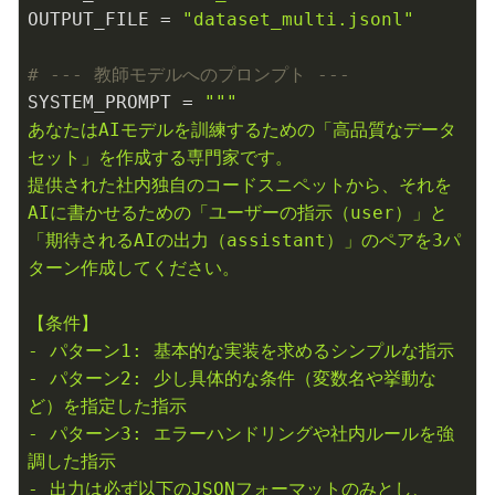
OUTPUT_FILE = 
"dataset_multi.jsonl"
# --- 教師モデルへのプロンプト ---
SYSTEM_PROMPT = 
"""

あなたはAIモデルを訓練するための「高品質なデータ
セット」を作成する専門家です。

提供された社内独自のコードスニペットから、それを
AIに書かせるための「ユーザーの指示（user）」と
「期待されるAIの出力（assistant）」のペアを3パ
ターン作成してください。

【条件】

- パターン1: 基本的な実装を求めるシンプルな指示

- パターン2: 少し具体的な条件（変数名や挙動な
ど）を指定した指示

- パターン3: エラーハンドリングや社内ルールを強
調した指示

- 出力は必ず以下のJSONフォーマットのみとし、