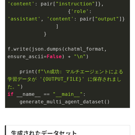
'content'
: pair[
"instruction"
]},

                    {
'role'
: 
'assistant'
, 
'content'
: pair[
"output"
]}

                ]

            }

f.write(json.dumps(chatml_format, 
ensure_ascii=
False
) + 
"\n"
)

    print(
f"\n成功: マルチエージェントによる
学習データが '
{OUTPUT_FILE}
' に保存されまし
た。"
if
 __name__ == 
"__main__"
:

    generate_multi_agent_dataset()
生成されたデータセット