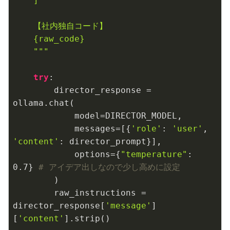
    ]

    【社内独自コード】

{raw_code}
    """
try
:

        director_response = 
ollama.chat(

            model=DIRECTOR_MODEL,

            messages=[{
'role'
: 
'user'
, 
'content'
: director_prompt}],

            options={
"temperature"
: 
0.7
} 
# アイデア出しなので少し高めに設定
        )

        raw_instructions = 
director_response[
'message'
]
[
'content'
].strip()
