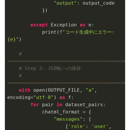
"output"
: output_code

            })

except
 Exception 
as
 e:

            print(
f"コード生成中にエラー: 
{e}
"
)

# 
=========================================
# Step 3: JSONLへの保存
# 
=========================================
with
 open(OUTPUT_FILE, 
"a"
, 
encoding=
"utf-8"
) 
as
 f:

for
 pair 
in
 dataset_pairs:

            chatml_format = {

"messages"
: [

                    {
'role'
: 
'user'
, 