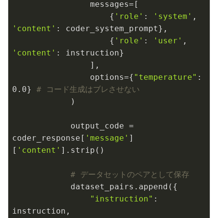
                messages=[

                    {
'role'
: 
'system'
, 
'content'
: coder_system_prompt},

                    {
'role'
: 
'user'
, 
'content'
: instruction}

                ],

                options={
"temperature"
: 
0.0
} 
# コード生成はブレさせない
            )

            output_code = 
coder_response[
'message'
]
[
'content'
].strip()

# データセットのペアとして保存
            dataset_pairs.append({

"instruction"
: 
instruction,
