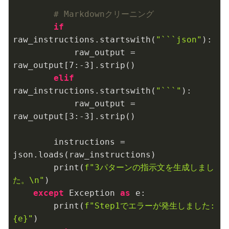
# Markdownクリーニング
if
raw_instructions.startswith(
"```json"
):

            raw_output = 
raw_output[
7
:
-3
].strip()

elif
raw_instructions.startswith(
"```"
):

            raw_output = 
raw_output[
3
:
-3
].strip()

        instructions = 
json.loads(raw_instructions)

        print(
f"3パターンの指示文を生成しまし
た。\n"
)

except
 Exception 
as
 e:

        print(
f"Step1でエラーが発生しました: 
{e}
"
)
