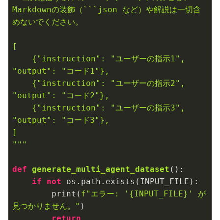
Markdownの装飾（```json など）や解説は一切含
めないでください。

[

    {"instruction": "ユーザーの指示1", 
"output": "コード1"},

    {"instruction": "ユーザーの指示2", 
"output": "コード2"},

    {"instruction": "ユーザーの指示3", 
"output": "コード3"},

]

"""
def
generate_multi_agent_dataset
()
:
if
not
 os.path.exists(INPUT_FILE):

        print(
f"エラー: '
{INPUT_FILE}
' が
見つかりません。"
)

return