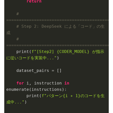
return
# 
=========================================
# Step 2: DeepSeek による「コード」の生
成
# 
=========================================
    print(
f"[Step2] 
{CODER_MODEL}
 が指示
に従いコードを実装中..."
)

    dataset_pairs = []

for
 i, instruction 
in
enumerate(instructions):

        print(
f"パターン
{i + 
1
}
のコードを生
成中..."
)
