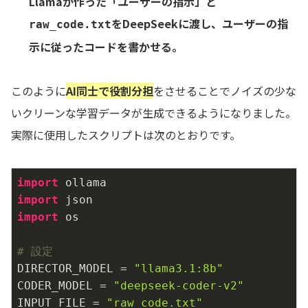
Llamaが作った「ユーザーの指示」と
をDeepSeekに渡し、ユーザーの指
raw_code.txt
示に従ったコードを書かせる。
このように
AI同士で役割分担
をさせることでノイズの少な
いクリーンな学習データが生成できるようになりました。
実際に使用したスクリプトは次のとおりです。
import
import
import
 os

# 設定
DIRECTOR_MODEL = 
"llama3.1:8b"
CODER_MODEL = 
"deepseek-coder-v2"
INPUT_FILE = 
"raw_code.txt"