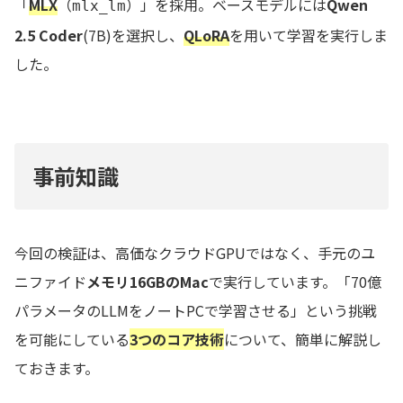
「
MLX
（
）」を採用。ベースモデルには
Qwen
mlx_lm
2.5 Coder
(7B)を選択し、
QLoRA
を用いて学習を実行しま
した。
事前知識
今回の検証は、高価なクラウドGPUではなく、手元のユ
ニファイド
メモリ16GBのMac
で実行しています。「70億
パラメータのLLMをノートPCで学習させる」という挑戦
を可能にしている
3つのコア技術
について、簡単に解説し
ておきます。