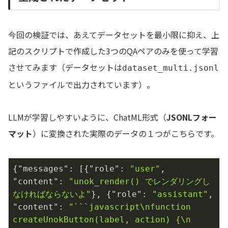
今回の検証では、あえてデータセットを最小限に抑え、上
記のスクリプトで作成した3つのQAペアのみを使って学習
させてみます（データセットは
dataset_multi.jsonl
というファイルで出力されています）。
LLMが学習しやすいように、ChatML形式（
JSONLフォー
マット
）に変換された実際のデータの１つがこちらです。
{
"messages"
: [{
"role"
: 
"user"
, 
"content"
: 
"unok_render() でレンダリングし
なければならないよ"
}, {
"role"
: 
"assistant"
, 
"content"
: 
"```javascript\nfunction 
createUnokButton(label, action) {\n    