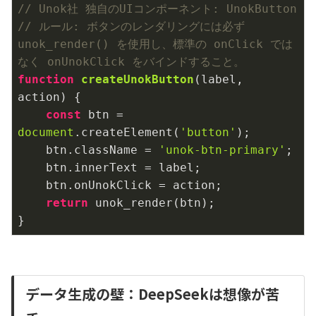
// Unok社 独自のUIコンポーネント: UnokButton
// ルール: ボタンのレンダリングには必ず
unok_render() を使用し、標準の onClick では
なく onUnokClick をバインドすること。
function
createUnokButton
(
label, 
action
) 
{

const
 btn = 
document
.createElement(
'button'
);

    btn.className = 
'unok-btn-primary'
;

    btn.innerText = label;

    btn.onUnokClick = action;

return
 unok_render(btn);

}
データ生成の壁：DeepSeekは想像が苦