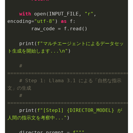
with
 open(INPUT_FILE, 
"r"
, 
encoding=
"utf-8"
) 
as
 f:

        raw_code = f.read()

    print(
f"マルチエージェントによるデータセッ
ト生成を開始します...\n"
)

# 
=========================================
# Step 1: Llama 3.1 による「自然な指示
文」の生成
# 
=========================================
    print(
f"[Step1] 
{DIRECTOR_MODEL}
 が
人間の指示文を考察中..."
)

    director_prompt = 
f"""
