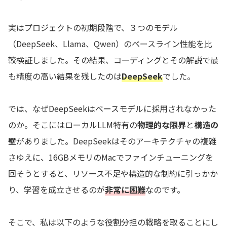
実はプロジェクトの初期段階で、３つのモデル
（DeepSeek、Llama、Qwen）のベースライン性能を比
較検証しました。その結果、コーディングとその解説で最
も精度の高い結果を残したのは
DeepSeek
でした。
では、なぜDeepSeekはベースモデルに採用されなかった
のか。そこにはローカルLLM特有の
物理的な限界
と
構造の
壁
がありました。DeepSeekはそのアーキテクチャの複雑
さゆえに、16GBメモリのMacでファインチューニングを
回そうとすると、リソース不足や構造的な制約に引っかか
り、学習を成立させるのが
非常に困難
なのです。
そこで、私は以下のような役割分担の戦略を取ることにし