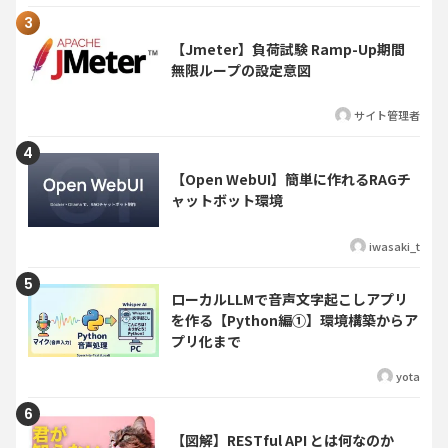
【Jmeter】負荷試験 Ramp-Up期間
無限ループの設定意図
サイト管理者
【Open WebUI】簡単に作れるRAGチ
ャットボット環境
iwasaki_t
ローカルLLMで音声文字起こしアプリ
を作る【Python編①】環境構築からア
プリ化まで
yota
【図解】RESTful API とは何なのか