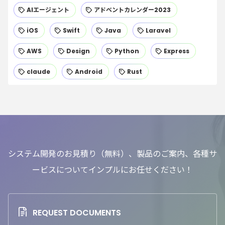
AIエージェント
アドベントカレンダー2023
iOS
Swift
Java
Laravel
AWS
Design
Python
Express
claude
Android
Rust
システム開発のお見積り（無料）、製品のご案内、各種サ
ービスについてインプルにお任せください！