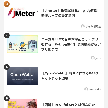
【Jmeter】負荷試験 Ramp-Up期間
無限ループの設定意図
サイト管理者
ローカルLLMで音声文字起こしアプリ
を作る【Python編①】環境構築からア
プリ化まで
yota
【Open WebUI】簡単に作れるRAGチ
ャットボット環境
iwasaki_t
【図解】RESTful API とは何なのか