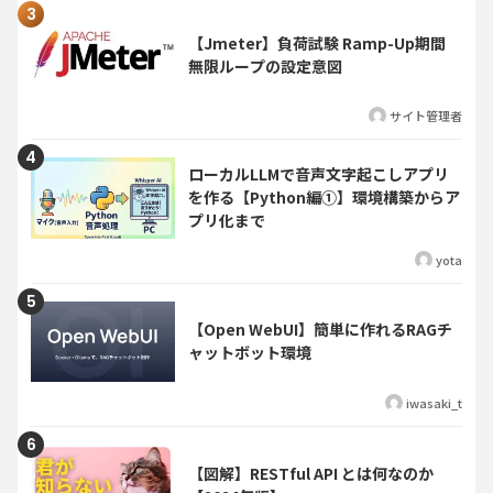
【Jmeter】負荷試験 Ramp-Up期間
無限ループの設定意図
サイト管理者
ローカルLLMで音声文字起こしアプリ
を作る【Python編①】環境構築からア
プリ化まで
yota
【Open WebUI】簡単に作れるRAGチ
ャットボット環境
iwasaki_t
【図解】RESTful API とは何なのか