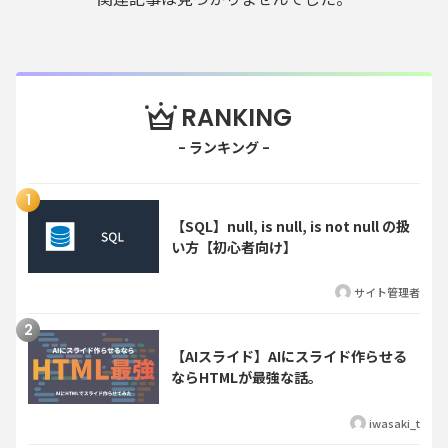
RANKING
【SQL】null, is null, is not null の扱
い方【初心者向け】
サイト管理者
【AIスライド】AIにスライド作らせる
ならHTMLが最強な話。
iwasaki_t