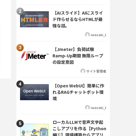
【AIスライド】AIにスライ
ド作らせるならHTMLが最
強な話。
iwasaki_t
【Jmeter】負荷試験
Ramp-Up期間 無限ループ
の設定意図
サイト管理者
【Open WebUI】簡単に作
れるRAGチャットボット環
境
iwasaki_t
ローカルLLMで音声文字起
こしアプリを作る【Python
編①】環境構築からアプリ