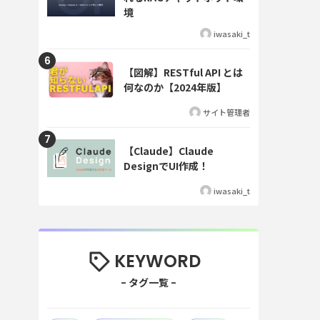
境
iwasaki_t
【図解】RESTful API とは
何なのか【2024年版】
サイト管理者
【Claude】Claude
DesignでUI作成！
iwasaki_t
KEYWORD